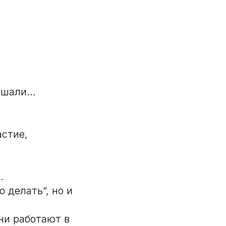
лышали…
астие,
…
 делать”, но и
ни работают в