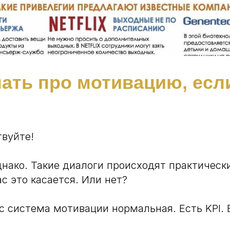
нать про мотивацию, есл
твуйте!
днако. Такие диалоги происходят практическ
ас это касается. Или нет?
с система мотивации нормальная. Есть KPI. 