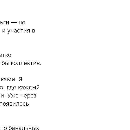
ньги — не
 и участия в
ётко
 бы коллектив.
иками. Я
ю, где каждый
и. Уже через
 появилось
то банальных