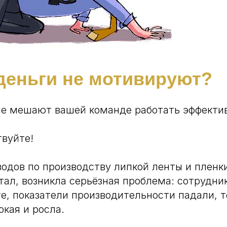
деньги не мотивируют?
ые мешают вашей команде работать эффекти
твуйте!
водов по производству липкой ленты и пленки
тал, возникла серьёзная проблема: сотрудни
те, показатели производительности падали, т
окая и росла.