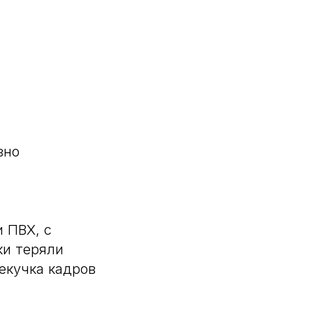
вно
 ПВХ, с
ки теряли
екучка кадров