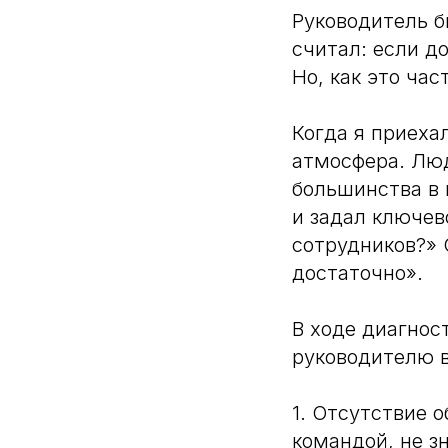
Руководитель б
считал: если до
Но, как это час
Когда я приехал
атмосфера. Люд
большинства в 
и задал ключев
сотрудников?» 
достаточно».
В ходе диагнос
руководителю 
1. Отсутствие 
командой, не з