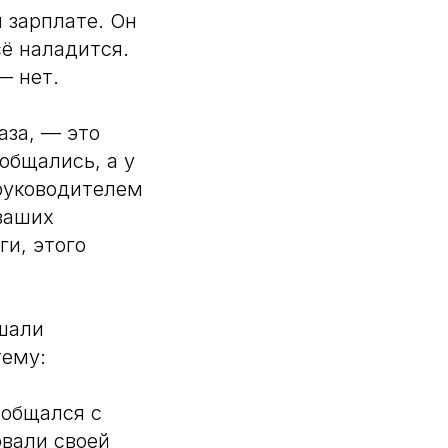
й зарплате. Он
сё наладится.
— нет.
аза, — это
общались, а у
 руководителем
 ваших
и, этого
ешали
тему:
 общался с
овали своей