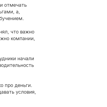
ли отмечать
гами, а,
бучением.
нял, что важно
ужно компании,
рудники начали
зводительность
о про деньги.
авать условия,