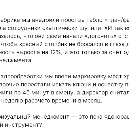
абрике мы внедрили простые табло «план/фа
ла сотрудники скептически шутили: «И так в
азалось, что они сами начали «догонять» отс
чтобы красный столбик не бросался в глаза 
ость выросла на 12%, и это только за счёт 
енеджмента.
таллообработки мы ввели маркировку мест х
абочие перестали искать ключи и оснастку п
или по 45 минут в смену, а директор счита
 неделю рабочего времени в месяц.
: визуальный менеджмент — это пока «декора
ий инструмент?