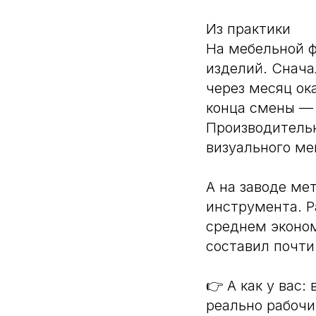
Из практики
На мебельной ф
изделий. Снача
через месяц ок
конца смены — 
Производительн
визуального м
А на заводе ме
инструмента. Р
среднем эконом
составил почти
👉 А как у вас
реально рабоч