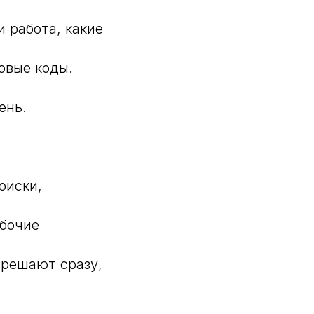
и работа, какие
овые коды.
ень.
оиски,
абочие
 решают сразу,