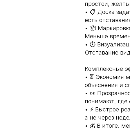
простои, жёлты
• 📋 Доска зада
есть отставани
• 📦 Маркировк
Меньше времени
• ⏱ Визуализац
Отставание вид
Комплексные э
• ⏳ Экономия м
объяснения и с
• 👀 Прозрачно
понимают, где 
• ⚡ Быстрое ре
а не через нед
• 💰 В итоге: 