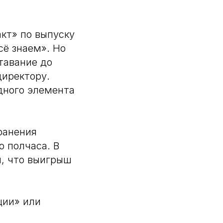
кт» по выпуску
сё знаем». Но
тавание до
директору.
одного элемента
ранения
о полчаса. В
л, что выигрыш
ции» или