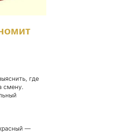
номит
выяснить, где
а смену.
альный
 красный —