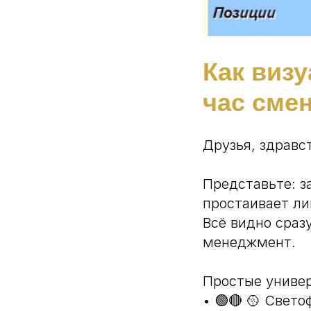
Как виз
час сме
Друзья, здравс
Представьте: за
простаивает ли
Всё видно сразу
менеджмент.
Простые униве
• 🟢🔴 🥎 Свет