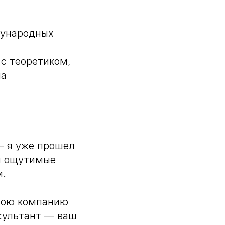
дународных
 с теоретиком,
на
— я уже прошел
 и ощутимые
м.
свою компанию
нсультант — ваш