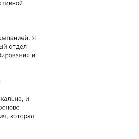
ктивной.
омпанией. Я
дый отдел
бирования и
я
кальна, и
основе
ия, которая