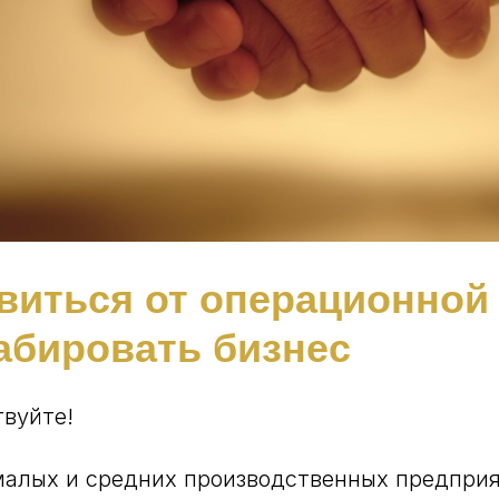
авиться от операционной
абировать бизнес
твуйте!
малых и средних производственных предприя