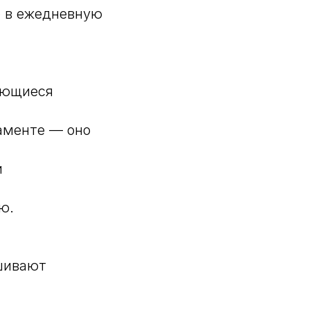
о в ежедневную
ряющиеся
ламенте — оно
и
ю.
ашивают