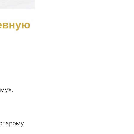
невную
му».
-старому