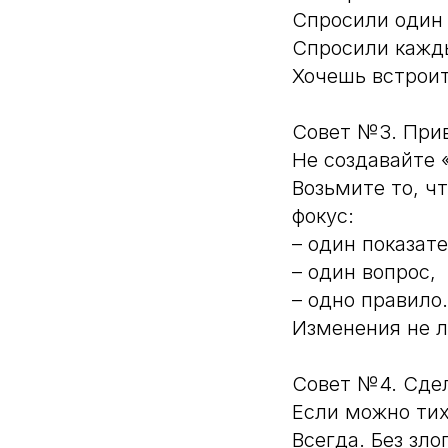
Спросили один 
Спросили кажды
Хочешь встроит
Совет №3. При
Не создавайте 
Возьмите то, ч
фокус:
– один показате
– один вопрос,
– одно правило.
Изменения не л
Совет №4. Сде
Если можно тих
Всегда. Без зло