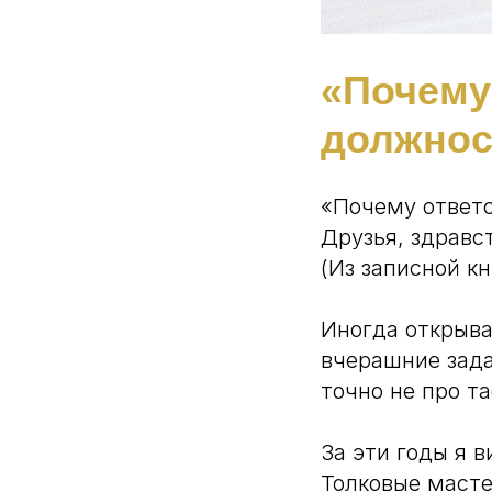
«Почему
должнос
«Почему ответс
Друзья, здравс
(Из записной к
Иногда открыва
вчерашние зада
точно не про т
За эти годы я в
Толковые масте