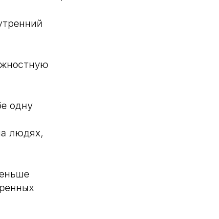
нутренний
олжностную
бе одну
на людях,
меньше
еренных