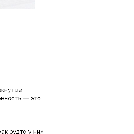
ркнутые
енность — это
ак будто у них