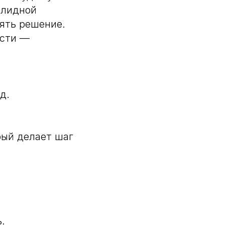
олидной
ять решение.
ости —
д.
рый делает шаг
.