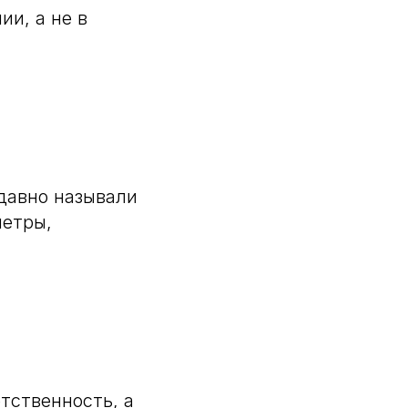
ии, а не в
давно называли
метры,
тственность, а