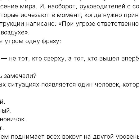
асение мира. И, наоборот, руководителей с с
торые исчезают в момент, когда нужно прин
струкции написано: «При угрозе ответственн
 воздухе».
я утром одну фразу:
 не тот, кто сверху, а тот, кто вышел вперё
ь замечали?
х ситуациях появляется один человек, кото
й.
ный.
новичок.
т.
ем поднимает всех вокруг на другой уровень