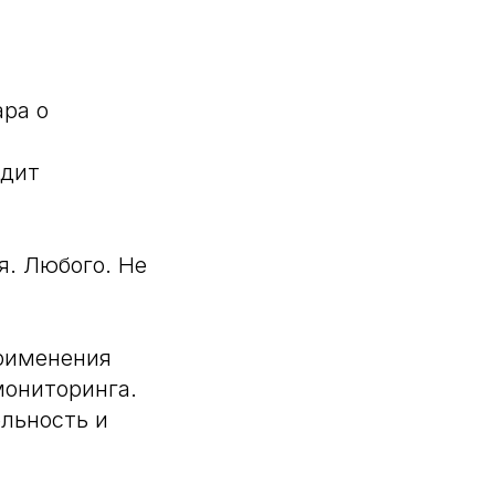
ара о
идит
. Любого. Не
рименения
мониторинга.
ельность и