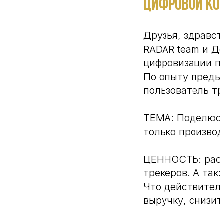
Цифровой ко
Друзья, здравс
RADAR team и Д
цифровизации п
По опыту преды
пользователь тр
ТЕМА: Поделюс
только произво
ЦЕННОСТЬ: рас
трекеров. А та
Что действител
выручку, снизит