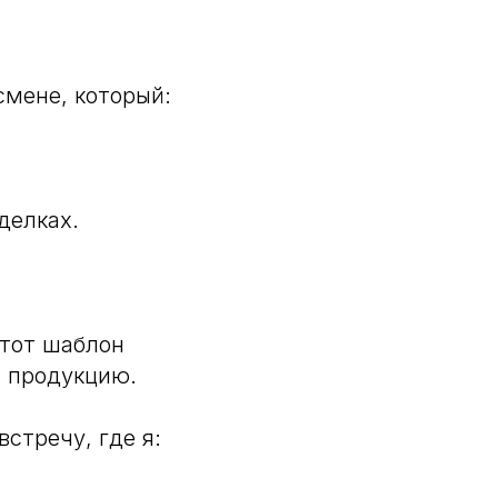
смене, который:
делках.
этот шаблон
и продукцию.
стречу, где я: