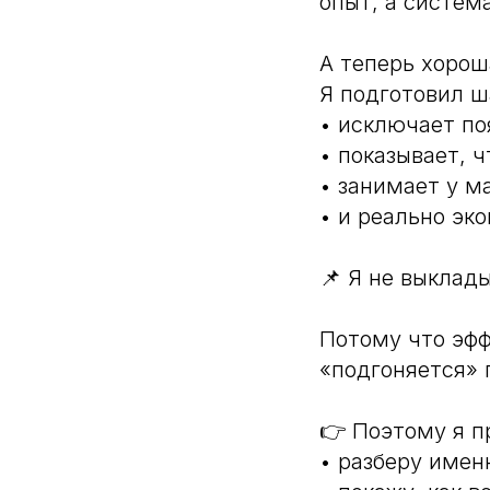
опыт, а систем
А теперь хорош
Я подготовил ш
• исключает по
• показывает, ч
• занимает у м
• и реально эк
📌 Я не выклад
Потому что эфф
«подгоняется» 
👉 Поэтому я п
• разберу имен