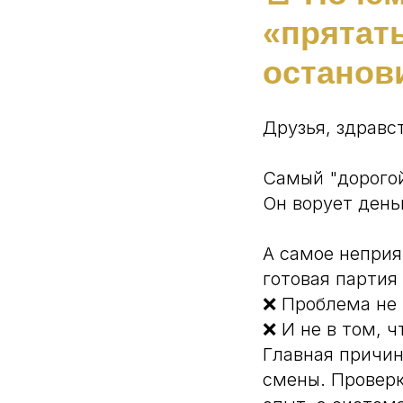
«прятать
останов
Друзья, здравс
Самый "дорогой
Он ворует день
А самое неприя
готовая партия 
❌ Проблема не 
❌ И не в том, ч
Главная причин
смены. Проверк