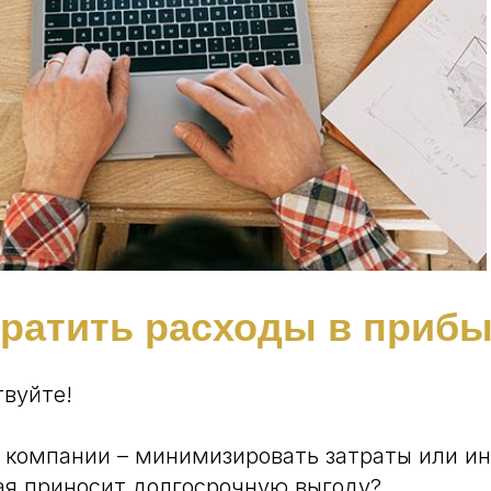
вратить расходы в приб
твуйте!
 компании – минимизировать затраты или ин
ая приносит долгосрочную выгоду?