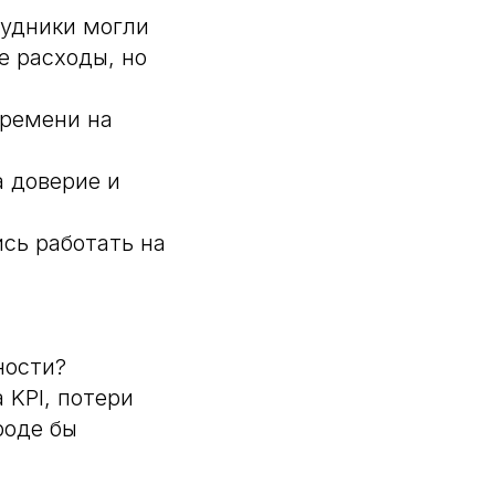
рудники могли
е расходы, но
времени на
а доверие и
сь работать на
ности?
 KPI, потери
роде бы