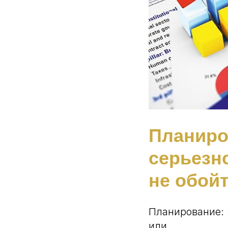
Планиро
серьезн
не обой
Планирование: 
или