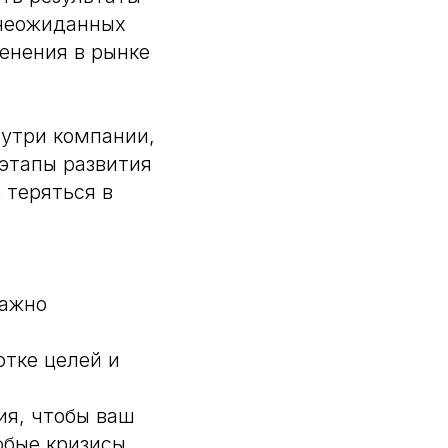
 неожиданных
менения в рынке
нутри компании,
 этапы развития
 теряться в
важно
отке целей и
ия, чтобы ваш
юбые кризисы.