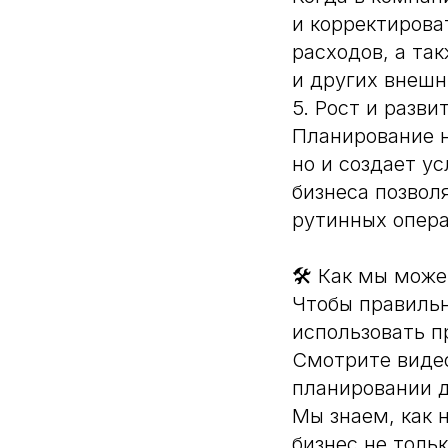
и корректирова
расходов, а та
и других внешн
5. Рост и разви
Планирование н
но и создает у
бизнеса позвол
рутинных опера
🛠 Как мы мож
Чтобы правильн
использовать п
Смотрите видео
планировании д
Мы знаем, как 
бизнес не толь