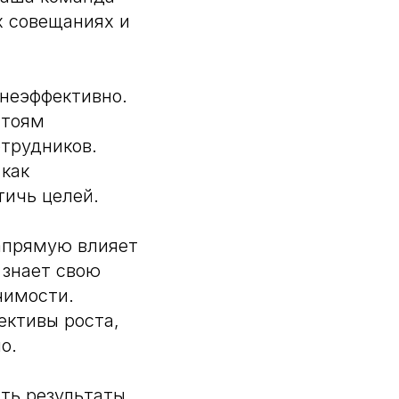
х совещаниях и
 неэффективно.
стоям
отрудников.
 как
тичь целей.
напрямую влияет
 знает свою
чимости.
ективы роста,
о.
ать результаты