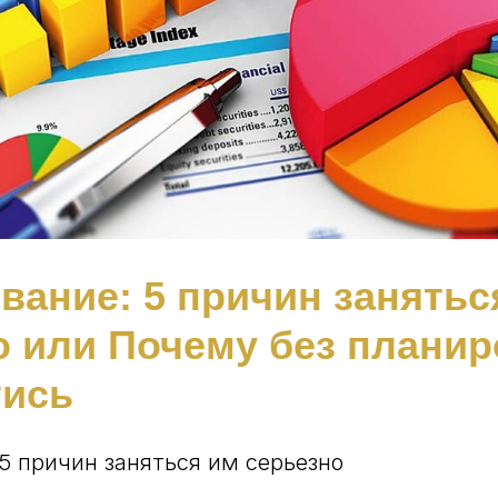
вание: 5 причин занятьс
о или Почему без плани
тись
5 причин заняться им серьезно