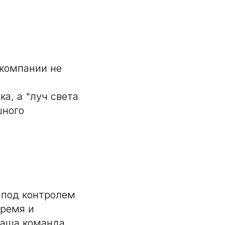
 компании не
а, а "луч света
шного
 под контролем
время и
 ваша команда