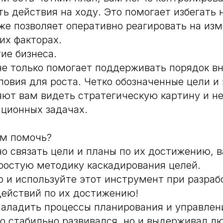
ть действия на ходу. Это помогает избегать
кже позволяет оперативно реагировать на из
их факторах.
тие бизнеса.
е только помогает поддерживать порядок в
словия для роста. Четко обозначенные цели и
яют вам видеть стратегическую картину и не
ционных задачах.
ем помочь?
о связать цели и планы по их достижению, 
ростую методику каскадирования целей.
 и используйте этот инструмент при разраб
ействий по их достижению!
наладить процессы планирования и управлен
ко стабильно развивался, но и выдерживал л