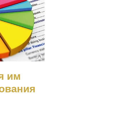
я им
рования