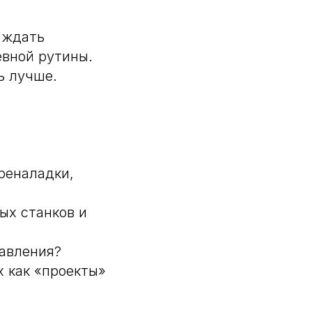
 ждать
вной рутины.
ь лучше.
реналадки,
вых станков и
авления?
 как «проекты»