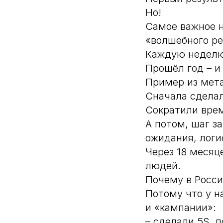
Но!
Самое важное н
«волшебного р
Каждую неделю 
Прошёл год – и
Пример из мет
Сначала сделал
Сократили врем
А потом, шаг з
ожидания, логи
Через 18 месяц
людей.
Почему в Росс
Потому что у н
и «кампании»:
– сделали 5S, п