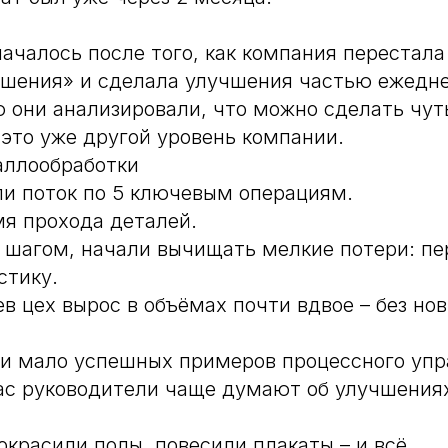
ачалось после того, как компания перестала
ешения» и сделала улучшения частью ежедне
они анализировали, что можно сделать чут
 это уже другой уровень компании.
аллообработки
и поток по 5 ключевым операциям.
я прохода деталей.
а шагом, начали вычищать мелкие потери: пе
стику.
ев цех вырос в объёмах почти вдвое – без но
ии мало успешных примеров процессного упр
ас руководители чаще думают об улучшениях
окрасили полы, повесили плакаты – и всё.