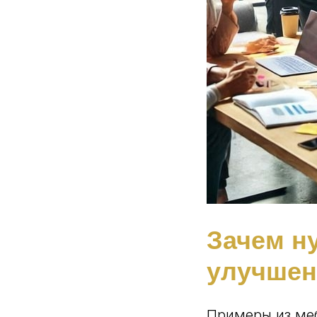
Зачем н
улучшен
Примеры из ме