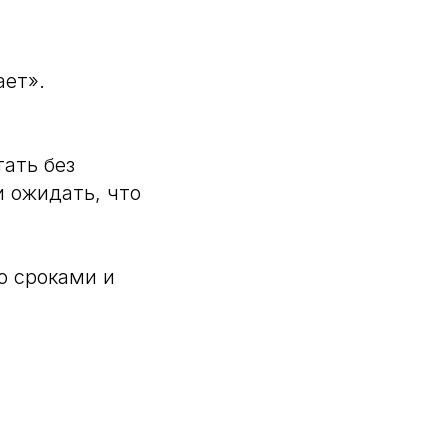
ает».
тать без
и ожидать, что
о сроками и