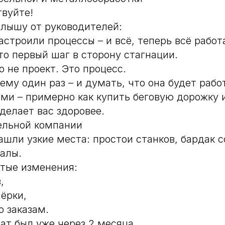
твуйте!
слышу от руководителей:
астроили процессы – и всё, теперь всё работ
то первый шаг в сторону стагнации.
о не проект. Это процесс.
ему один раз – и думать, что она будет рабо
ми – примерно как купить беговую дорожку 
делает вас здоровее.
ельной компании
ашли узкие места: простои станков, бардак с
алы.
тые изменения:
,
нёрки,
о заказам.
ат был уже через 2 месяца.