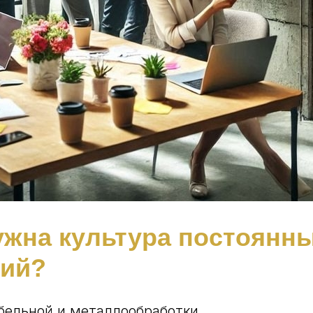
ужна культура постоянн
ий?
бельной и металлообработки