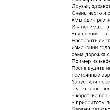
Друзья, здравс
Очень часто я 
«Мы один раз н
И я понимаю: э
Улучшения – эт
Настроить сист
изменений года
сама дорожка с
Пример из меб
После аудита н
постоянные авр
Запустили прос
• учёт простоев
• короткие пла
• приоритеты п
Первый результ