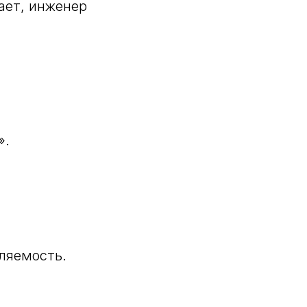
ает, инженер
».
ляемость.