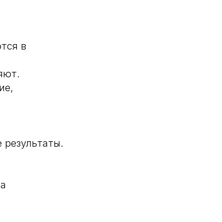
тся в
яют.
ие,
 результаты.
на