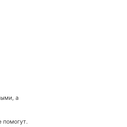
лыми, а
.
е помогут.