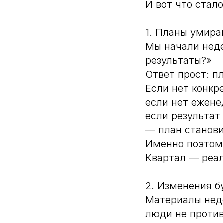
И вот что стал
1. Планы умира
Мы начали неде
результаты?»
Ответ прост: п
Если нет конкр
если нет ежене
если результат
— план станов
Именно поэтому
Квартал — реал
2. Изменения б
Материалы неде
люди не против