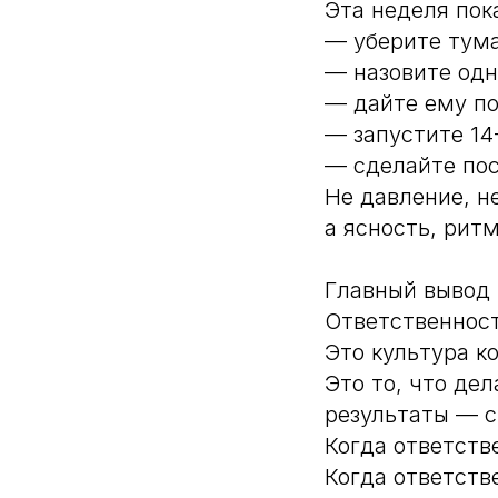
Эта неделя пок
— уберите тума
— назовите одн
— дайте ему п
— запустите 14
— сделайте по
Не давление, н
а ясность, рит
Главный вывод
Ответственност
Это культура к
Это то, что де
результаты — 
Когда ответств
Когда ответств