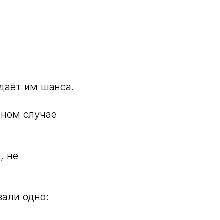
 даёт им шанса.
одном случае
, не
зали одно: