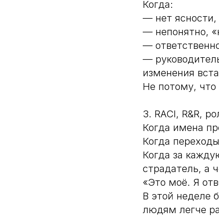
Когда:
— нет ясности,
— непонятно, «
— ответственно
— руководитель
изменения вст
Не потому, что
3. RACI, R&R, р
Когда имена пр
Когда переход
Когда за кажду
страдатель, а ч
«Это моё. Я от
В этой неделе 
людям легче ра