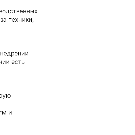
зводственных
за техники,
внедрении
нии есть
орую
тм и