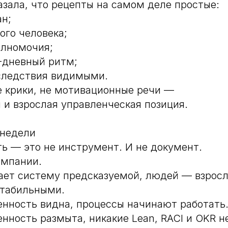
азала, что рецепты на самом деле простые:
н;
ого человека;
олномочия;
-дневный ритм;
следствия видимыми.
е крики, не мотивационные речи —
м и взрослая управленческая позиция.
 недели
ь — это не инструмент. И не документ.
омпании.
лает систему предсказуемой, людей — взрос
стабильными.
енность видна, процессы начинают работать
енность размыта, никакие Lean, RACI и OKR н