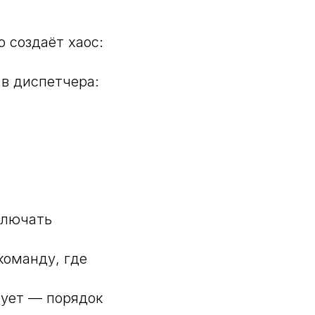
 создаёт хаос:
 в диспетчера:
ключать
команду, где
рует — порядок