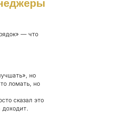
енеджеры
рядок» — что
лучшать», но
то ломать, но
осто сказал это
 доходит.