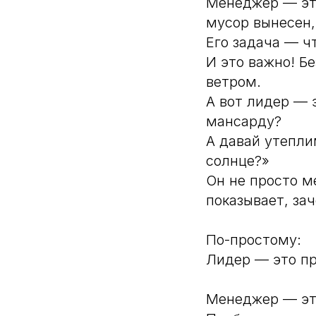
Менеджер — это
мусор вынесен,
Его задача — ч
И это важно! Б
ветром.
А вот лидер — э
мансарду?
А давай утепли
солнце?»
Он не просто м
показывает, за
По-простому:
Лидер — это пр
Менеджер — это