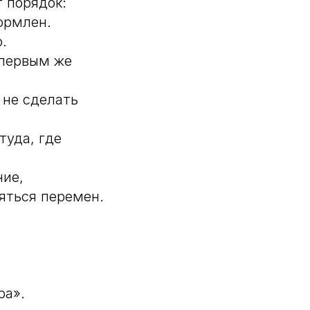
 порядок:
ормлен.
.
 первым же
 не сделать
туда, где
ние,
яться перемен.
ра».