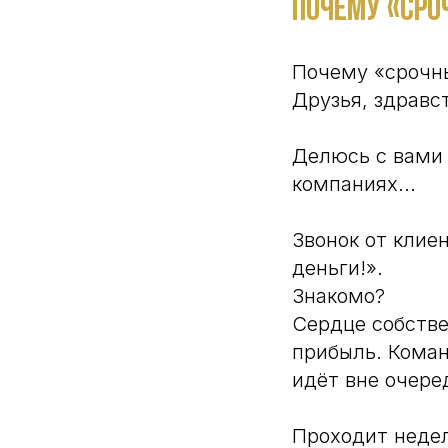
Почему «сро
Почему «срочны
Друзья, здравс
Делюсь с вами 
компаниях...
Звонок от клие
деньги!».
Знакомо?
Сердце собстве
прибыль. Коман
идёт вне очере
Проходит недел