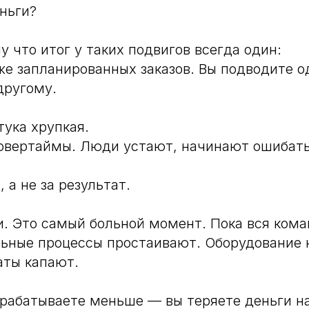
еньги?
у что итог у таких подвигов всегда один:
же запланированных заказов. Вы подводите о
другому.
ука хрупкая.
 овертаймы. Люди устают, начинают ошибать
 а не за результат.
. Это самый больной момент. Пока вся кома
льные процессы простаивают. Оборудование н
аты капают.
арабатываете меньше — вы теряете деньги на