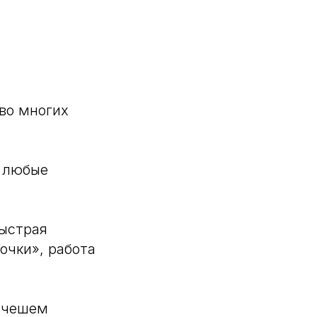
во многих
м любые
быстрая
очки», работа
. чешем