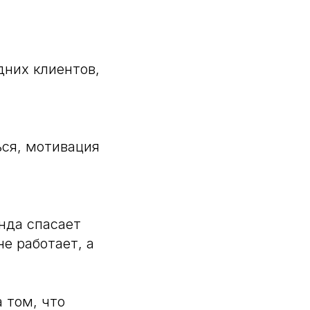
дних клиентов,
ся, мотивация
нда спасает
е работает, а
 том, что