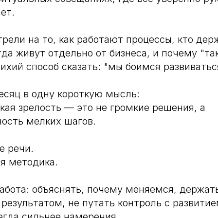
ет.
рели на то, как работают процессы, кто дер
гда живут отдельно от бизнеса, и почему "та
тихий способ сказать: "мы боимся развиватьс
есяц в одну короткую мысль:
кая зрелость — это не громкие решения, а
ость мелких шагов.
е речи.
я методика.
абота: объяснять, почему меняемся, держать
с результатом, не путать контроль с развити
егда сильнее намерения.