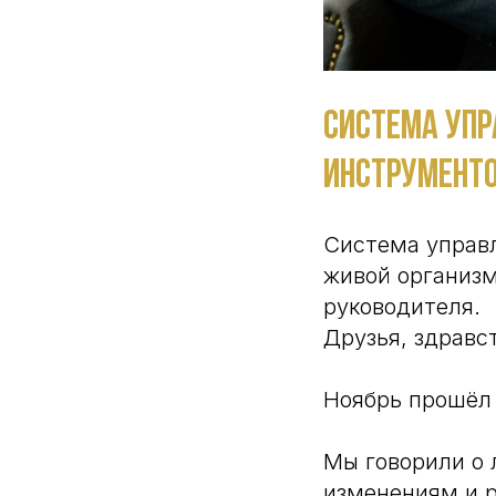
Система упр
инструменто
Система управл
живой организм
руководителя.
Друзья, здравс
Ноябрь прошёл 
Мы говорили о л
изменениям и р