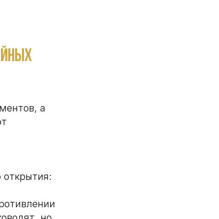
айных
ментов, а
от
о открытия:
противлении
оводят, но