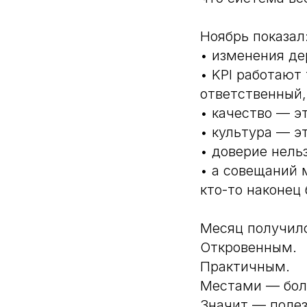
Ноябрь показал
• изменения де
• KPI работают 
ответственный,
• качество — эт
• культура — эт
• доверие нель
• а совещаний 
кто-то наконец
Месяц получил
Откровенным.
Практичным.
Местами — бол
Значит — поле