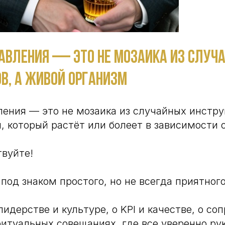
авления — это не мозаика из случ
в, а живой организм
ения — это не мозаика из случайных инстру
, который растёт или болеет в зависимости 
твуйте!
под знаком простого, но не всегда приятног
идерстве и культуре, о KPI и качестве, о со
итуальных совещаниях, где все уверенно рук