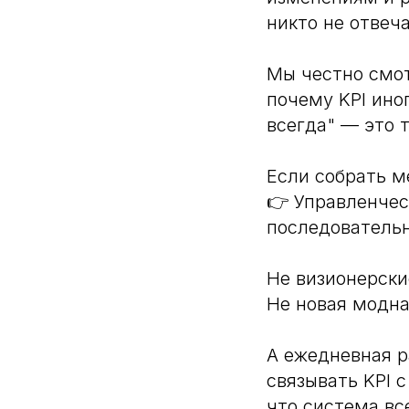
никто не отвеча
Мы честно смот
почему KPI ино
всегда" — это 
Если собрать м
👉 Управленчес
последовательн
Не визионерски
Не новая модна
А ежедневная р
связывать KPI 
что система вс