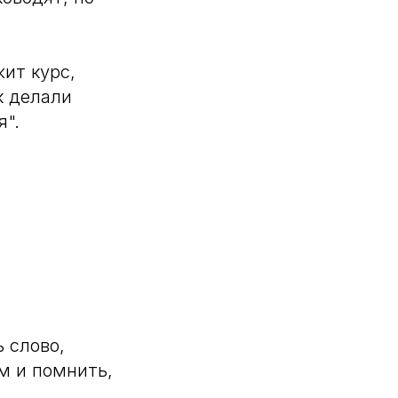
жит курс,
к делали
я".
 слово,
ем и помнить,